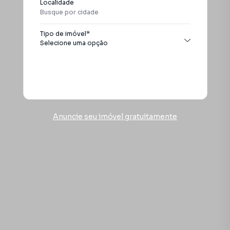
Localidade
Itanhaém
Tipo de imóvel*
Selecione uma opção
Todos os tipos
Apartamento
Buscar
Casa
Chácara
Conjunto comercial
Anuncie seu imóvel gratuitamente
Galpão / Barracão
Pousada
Sobrado
Terreno