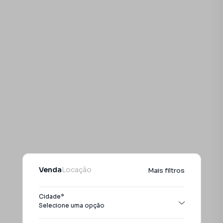
Venda
Locação
Mais filtros
Cidade*
Selecione uma opção
Todas as cidades