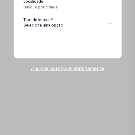
Localidade
Itanhaém
Tipo de imóvel*
Selecione uma opção
Todos os tipos
Apartamento
Buscar
Casa
Chácara
Conjunto comercial
Anuncie seu imóvel gratuitamente
Galpão / Barracão
Pousada
Sobrado
Terreno