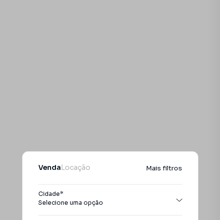
Venda
Locação
Mais filtros
Cidade*
Selecione uma opção
Todas as cidades