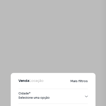
Venda
Locação
Mais filtros
Cidade*
Selecione uma opção
Todas as cidades