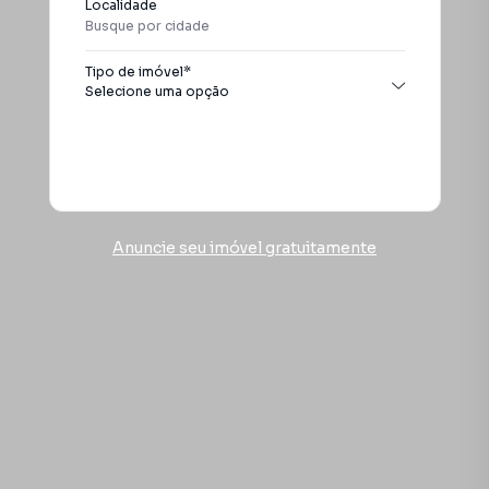
Localidade
Itanhaém
Tipo de imóvel*
Selecione uma opção
Todos os tipos
Apartamento
Buscar
Casa
Chácara
Conjunto comercial
Anuncie seu imóvel gratuitamente
Galpão / Barracão
Pousada
Sobrado
Terreno